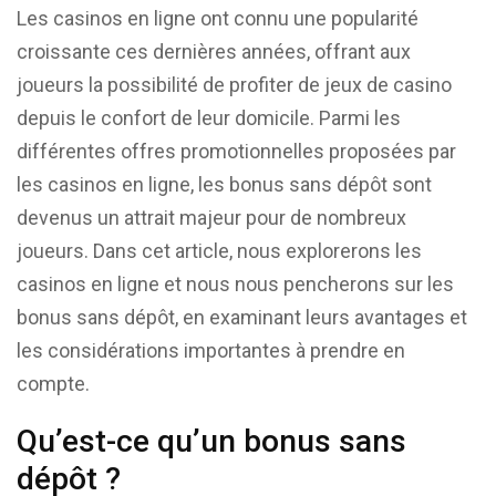
Les casinos en ligne ont connu une popularité
croissante ces dernières années, offrant aux
joueurs la possibilité de profiter de jeux de casino
depuis le confort de leur domicile. Parmi les
différentes offres promotionnelles proposées par
les casinos en ligne, les bonus sans dépôt sont
devenus un attrait majeur pour de nombreux
joueurs. Dans cet article, nous explorerons les
casinos en ligne et nous nous pencherons sur les
bonus sans dépôt, en examinant leurs avantages et
les considérations importantes à prendre en
compte.
Qu’est-ce qu’un bonus sans
dépôt ?