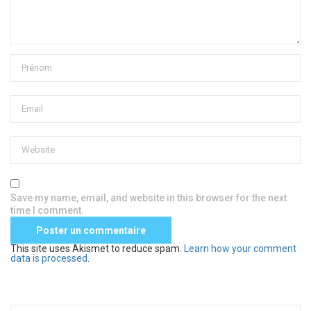
Save my name, email, and website in this browser for the next
time I comment.
This site uses Akismet to reduce spam.
Learn how your comment
data is processed
.