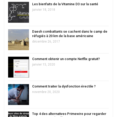
Les bienfaits de la Vitamine D3 sur la santé
janvier 18, 2018
Daesh combattants se cachent dans le camp de
réfugiés à 20 km de la base américaine
décembre 26, 2017
Comment obtenir un compte Netflix gratuit?
janvier 15, 2020
Comment traiter la dysfonction érectile ?
novembre 20, 2020
Top 4 des alternatives Primewire pour regarder