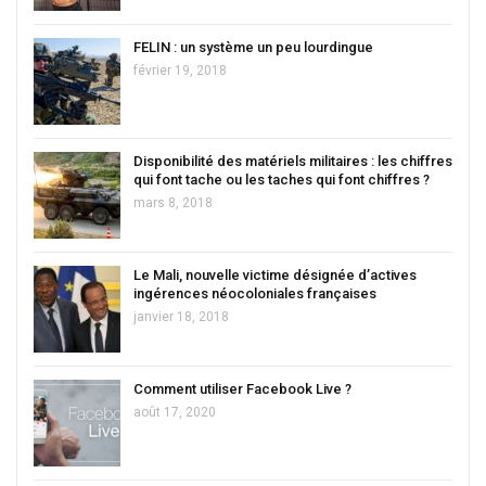
FELIN : un système un peu lourdingue
février 19, 2018
Disponibilité des matériels militaires : les chiffres
qui font tache ou les taches qui font chiffres ?
mars 8, 2018
Le Mali, nouvelle victime désignée d’actives
ingérences néocoloniales françaises
janvier 18, 2018
Comment utiliser Facebook Live ?
août 17, 2020