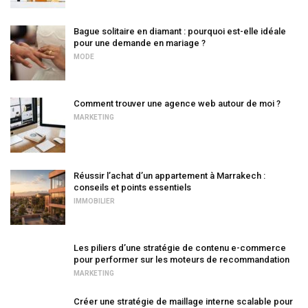
Bague solitaire en diamant : pourquoi est-elle idéale
pour une demande en mariage ?
MODE
Comment trouver une agence web autour de moi ?
MARKETING
Réussir l’achat d’un appartement à Marrakech :
conseils et points essentiels
IMMOBILIER
Les piliers d’une stratégie de contenu e-commerce
pour performer sur les moteurs de recommandation
MARKETING
Créer une stratégie de maillage interne scalable pour