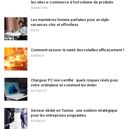
les sites e-commerce à fort volume de produits
MARKETING
Les marinières femme parfaites pour un style
vacances chic et effortless
MODE
Comment assurer la santé des volailles efficacement ?
ANIMAUX
Chargeur PC non certifié : quels risques réels pour
votre ordinateur et comment les éviter
ACTUALITÉ
Serveur dédié en Tunisie : une solution stratégique
pour les entreprises exigeantes
BUSINESS