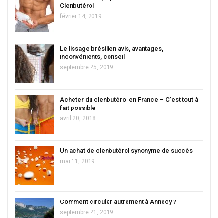
Clenbutérol
février 14, 2019
Le lissage brésilien avis, avantages,
inconvénients, conseil
septembre 25, 2019
Acheter du clenbutérol en France – C’est tout à
fait possible
avril 20, 2018
Un achat de clenbutérol synonyme de succès
mai 11, 2019
Comment circuler autrement à Annecy ?
septembre 21, 2019