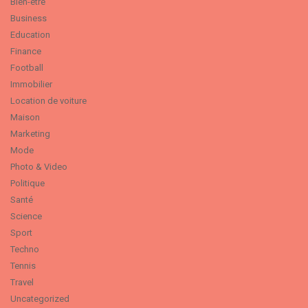
Bien-être
Business
Education
Finance
Football
Immobilier
Location de voiture
Maison
Marketing
Mode
Photo & Video
Politique
Santé
Science
Sport
Techno
Tennis
Travel
Uncategorized