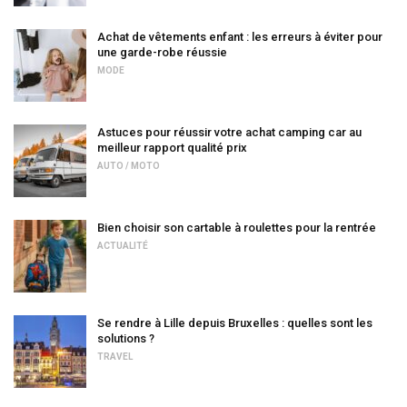
Achat de vêtements enfant : les erreurs à éviter pour
une garde-robe réussie
MODE
Astuces pour réussir votre achat camping car au
meilleur rapport qualité prix
AUTO / MOTO
Bien choisir son cartable à roulettes pour la rentrée
ACTUALITÉ
Se rendre à Lille depuis Bruxelles : quelles sont les
solutions ?
TRAVEL