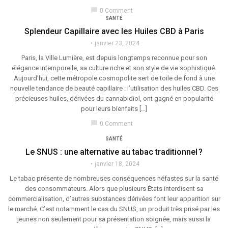
chat_bubble
0 Comment
SANTÉ
Splendeur Capillaire avec les Huiles CBD à Paris
janvier 23, 2024
Paris, la Ville Lumière, est depuis longtemps reconnue pour son
élégance intemporelle, sa culture riche et son style de vie sophistiqué.
Aujourd’hui, cette métropole cosmopolite sert de toile de fond à une
nouvelle tendance de beauté capillaire : l’utilisation des huiles CBD. Ces
précieuses huiles, dérivées du cannabidiol, ont gagné en popularité
pour leurs bienfaits […]
chat_bubble
0 Comment
SANTÉ
Le SNUS : une alternative au tabac traditionnel ?
janvier 18, 2024
Le tabac présente de nombreuses conséquences néfastes sur la santé
des consommateurs. Alors que plusieurs États interdisent sa
commercialisation, d’autres substances dérivées font leur apparition sur
le marché. C’est notamment le cas du SNUS, un produit très prisé par les
jeunes non seulement pour sa présentation soignée, mais aussi la