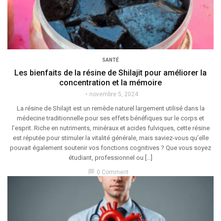
SANTÉ
Les bienfaits de la résine de Shilajit pour améliorer la
concentration et la mémoire
novembre 5, 2024
La résine de Shilajit est un remède naturel largement utilisé dans la
médecine traditionnelle pour ses effets bénéfiques sur le corps et
l’esprit. Riche en nutriments, minéraux et acides fulviques, cette résine
est réputée pour stimuler la vitalité générale, mais saviez-vous qu’elle
pouvait également soutenir vos fonctions cognitives ? Que vous soyez
étudiant, professionnel ou […]
chat_bubble
0 Comment