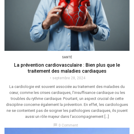
SANTÉ
La prévention cardiovasculaire : Bien plus que le
traitement des maladies cardiaques
septembre 28, 2024
La cardiologie est souvent associée au traitement des maladies du
cœur, comme les crises cardiaques, l’insuffisance cardiaque ou les
troubles du rythme cardiaque. Pourtant, un aspect crucial de cette
discipline concerne également la prévention. En effet, les cardiologues
ne se contentent pas de soigner les pathologies cardiaques, ils jouent
aussi un rôle majeur dans l’accompagnement […]
chat_bubble
0 Comment