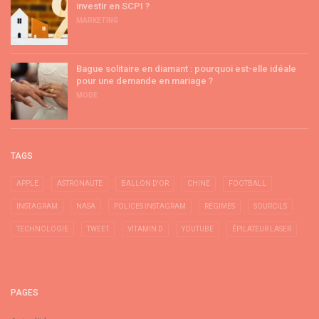
investir en SCPI ?
MARKETING
Bague solitaire en diamant : pourquoi est-elle idéale
pour une demande en mariage ?
MODE
TAGS
APPLE
ASTRONAUTE
BALLON D'OR
CHINE
FOOTBALL
INSTAGRAM
NASA
POLICES INSTAGRAM
RÉGIMES
SOURCILS
TECHNOLOGIE
TWEET
VITAMIN D
YOUTUBE
ÉPILATEUR LASER
PAGES