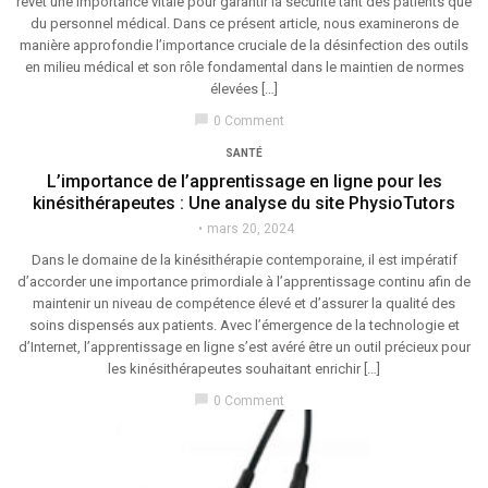
revêt une importance vitale pour garantir la sécurité tant des patients que
du personnel médical. Dans ce présent article, nous examinerons de
manière approfondie l’importance cruciale de la désinfection des outils
en milieu médical et son rôle fondamental dans le maintien de normes
élevées […]
chat_bubble
0 Comment
SANTÉ
L’importance de l’apprentissage en ligne pour les
kinésithérapeutes : Une analyse du site PhysioTutors
mars 20, 2024
Dans le domaine de la kinésithérapie contemporaine, il est impératif
d’accorder une importance primordiale à l’apprentissage continu afin de
maintenir un niveau de compétence élevé et d’assurer la qualité des
soins dispensés aux patients. Avec l’émergence de la technologie et
d’Internet, l’apprentissage en ligne s’est avéré être un outil précieux pour
les kinésithérapeutes souhaitant enrichir […]
chat_bubble
0 Comment