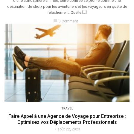
d’une atmosphère animée, cette contrée se profile comme une
destination de choix pour les aventuriers et les voyageurs en quête de
relâchement. Quelle […]
chat_bubble
0 Comment
TRAVEL
Faire Appel à une Agence de Voyage pour Entreprise :
Optimisez vos Déplacements Professionnels
août 22, 2023