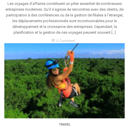
Les voyages d’affaires constituent un pilier essentiel de nombreuses
entreprises modernes. Qu’il s’agisse de rencontres avec des clients, de
participation à des conférences ou de la gestion de filiales à l’étranger,
les déplacements professionnels sont incontournables pour le
développement et la croissance des entreprises. Cependant, la
planification et la gestion de ces voyages peuvent souvent […]
chat_bubble
0 Comment
TRAVEL