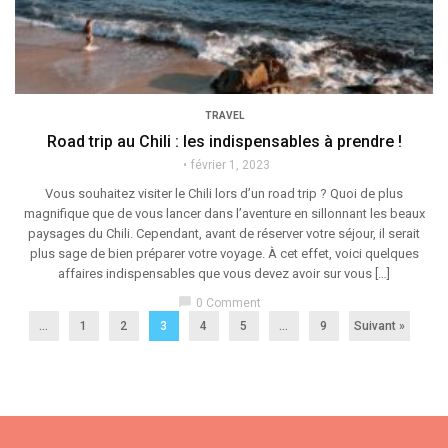
TRAVEL
Road trip au Chili : les indispensables à prendre !
février 1, 2023
Vous souhaitez visiter le Chili lors d’un road trip ? Quoi de plus
magnifique que de vous lancer dans l’aventure en sillonnant les beaux
paysages du Chili. Cependant, avant de réserver votre séjour, il serait
plus sage de bien préparer votre voyage. À cet effet, voici quelques
affaires indispensables que vous devez avoir sur vous […]
chat_bubble
0 Comment
...
1
2
3
4
5
…
9
Suivant »