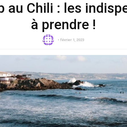
p au Chili : les indis
à prendre !
février 1, 2023