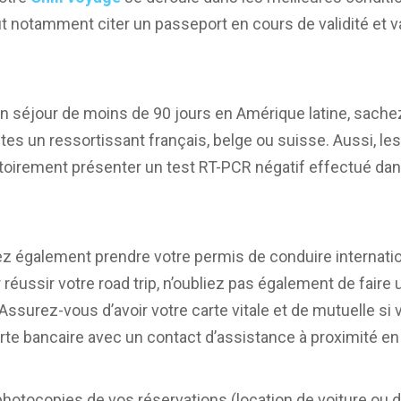
t notamment citer un passeport en cours de validité et v
t d’un séjour de moins de 90 jours en Amérique latine, sac
êtes un ressortissant français, belge ou suisse. Aussi, l
toirement présenter un test RT-PCR négatif effectué da
ez également prendre votre permis de conduire internation
 réussir votre road trip, n’oubliez pas également de fair
surez-vous d’avoir votre carte vitale et de mutuelle si 
arte bancaire avec un contact d’assistance à proximité e
 photocopies de vos réservations (location de voiture ou d