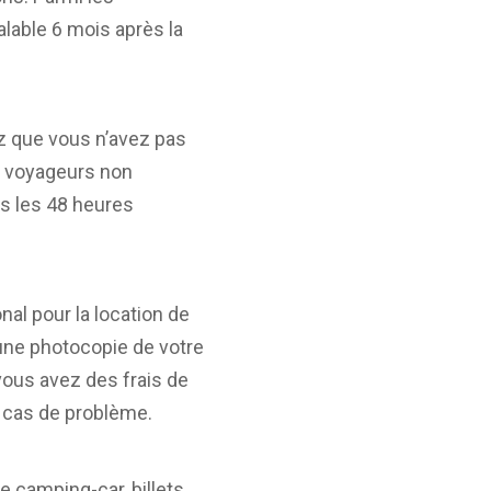
alable 6 mois après la
hez que vous n’avez pas
es voyageurs non
ns les 48 heures
al pour la location de
e une photocopie de votre
vous avez des frais de
n cas de problème.
e camping-car, billets