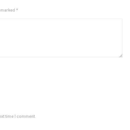
e marked *
ext time I comment.