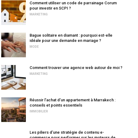
Comment utiliser un code de parrainage Corum
pour investir en SCPI ?
MARKETING
Bague solitaire en diamant : pourquoi est-elle
idéale pour une demande en mariage ?
MODE
Comment trouver une agence web autour de moi ?
MARKETING
Réussir l’achat d’un appartement à Marrakech :
conseils et points essentiels
IMMOBILIER
Les piliers d’une stratégie de contenu e-
commerce pour performer sur les moteurs de