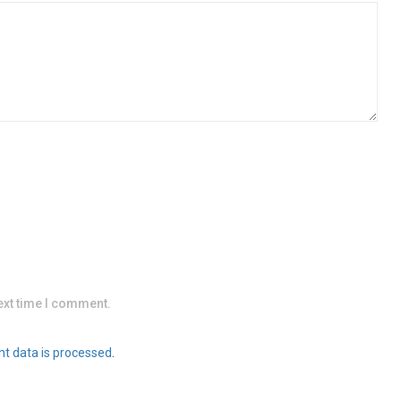
ext time I comment.
t data is processed
.