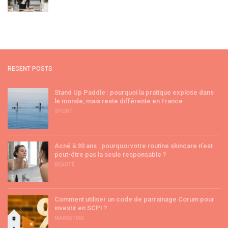
RECENT POSTS
Stand Up Paddle : pourquoi la pratique explose dans
le monde, mais reste différente en France
SPORT
Acné à 30 ans : pourquoi votre routine skincare n’est
peut-être pas la seule responsable ?
BEAUTÉ
Comment utiliser un code de parrainage Corum pour
investir en SCPI ?
MARKETING