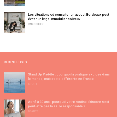
Les situations où consulter un avocat Bordeaux peut
éviter un litige immobilier coûteux
IMMOBILIER
RECENT POSTS
Stand Up Paddle : pourquoi la pratique explose dans
le monde, mais reste différente en France
SPORT
Acné à 30 ans : pourquoi votre routine skincare n’est
peut-être pas la seule responsable ?
BEAUTÉ