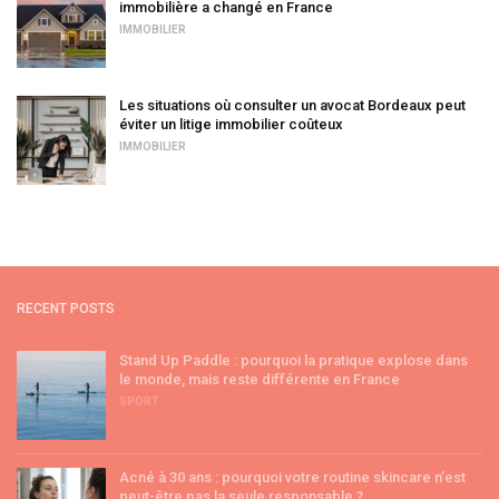
immobilière a changé en France
IMMOBILIER
Les situations où consulter un avocat Bordeaux peut
éviter un litige immobilier coûteux
IMMOBILIER
RECENT POSTS
Stand Up Paddle : pourquoi la pratique explose dans
le monde, mais reste différente en France
SPORT
Acné à 30 ans : pourquoi votre routine skincare n’est
peut-être pas la seule responsable ?