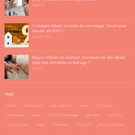
BEAUTÉ
Comment utiliser un code de parrainage Corum pour
investir en SCPI ?
MARKETING
Bague solitaire en diamant : pourquoi est-elle idéale
pour une demande en mariage ?
MODE
TAGS
APPLE
ASTRONAUTE
BALLON D'OR
CHINE
FOOTBALL
INSTAGRAM
NASA
POLICES INSTAGRAM
RÉGIMES
SOURCILS
TECHNOLOGIE
TWEET
VITAMIN D
YOUTUBE
ÉPILATEUR LASER