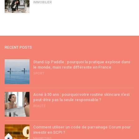
IMMOBILIER
RECENT POSTS
Stand Up Paddle : pourquoi la pratique explose dans
le monde, mais reste différente en France
SPORT
Acné à 30 ans : pourquoi votre routine skincare n’est
peut-être pas la seule responsable ?
BEAUTÉ
Comment utiliser un code de parrainage Corum pour
investir en SCPI ?
MARKETING