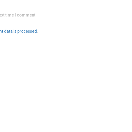
ext time I comment.
t data is processed
.