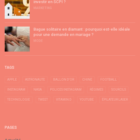
investir en SCPI ?
MARKETING
Bague solitaire en diamant : pourquoi est-elle idéale
pour une demande en mariage ?
MODE
TAGS
APPLE
ASTRONAUTE
BALLON D'OR
CHINE
FOOTBALL
INSTAGRAM
NASA
POLICES INSTAGRAM
RÉGIMES
SOURCILS
TECHNOLOGIE
TWEET
VITAMIN D
YOUTUBE
ÉPILATEUR LASER
PAGES