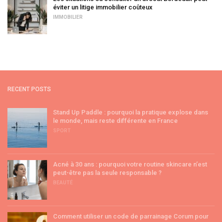
éviter un litige immobilier coûteux
IMMOBILIER
RECENT POSTS
Stand Up Paddle : pourquoi la pratique explose dans
le monde, mais reste différente en France
SPORT
Acné à 30 ans : pourquoi votre routine skincare n’est
peut-être pas la seule responsable ?
BEAUTÉ
Comment utiliser un code de parrainage Corum pour