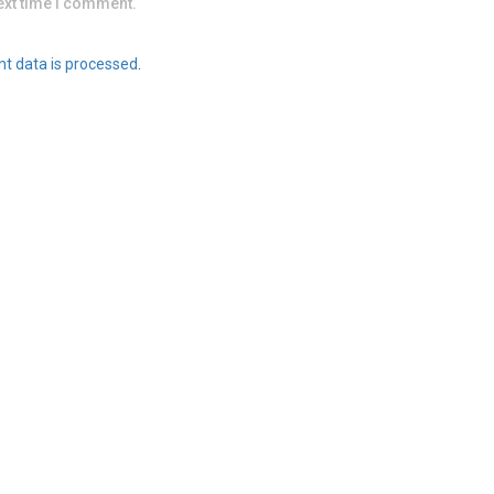
ext time I comment.
t data is processed
.