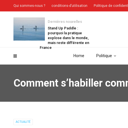
Qui sommes-nous ?
conditions-d’utilisation
Politique de confident
Dernières nouvelles
Stand Up Paddle :
pourquoi la pratique
explose dans le monde,
mais reste différente en
France
Home
Politique
Comment s’habiller comm
ACTUALITÉ