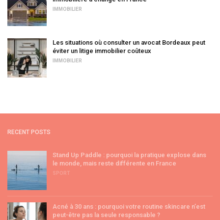
IMMOBILIER
Les situations où consulter un avocat Bordeaux peut
éviter un litige immobilier coûteux
IMMOBILIER
RECENT POSTS
Stand Up Paddle : pourquoi la pratique explose dans
le monde, mais reste différente en France
SPORT
Acné à 30 ans : pourquoi votre routine skincare n’est
peut-être pas la seule responsable ?