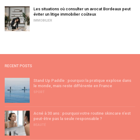
Les situations où consulter un avocat Bordeaux peut
éviter un litige immobilier coûteux
IMMOBILIER
RECENT POSTS
Stand Up Paddle : pourquoi la pratique explose dans
le monde, mais reste différente en France
SPORT
Acné à 30 ans : pourquoi votre routine skincare n’est
peut-être pas la seule responsable ?
BEAUTÉ