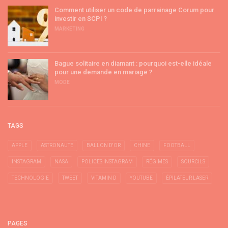
Comment utiliser un code de parrainage Corum pour
investir en SCPI ?
MARKETING
Bague solitaire en diamant : pourquoi est-elle idéale
pour une demande en mariage ?
MODE
TAGS
APPLE
ASTRONAUTE
BALLON D'OR
CHINE
FOOTBALL
INSTAGRAM
NASA
POLICES INSTAGRAM
RÉGIMES
SOURCILS
TECHNOLOGIE
TWEET
VITAMIN D
YOUTUBE
ÉPILATEUR LASER
PAGES