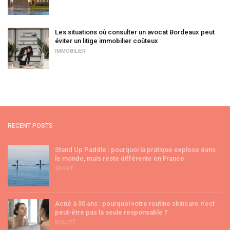
Les situations où consulter un avocat Bordeaux peut
éviter un litige immobilier coûteux
IMMOBILIER
RECENT POSTS
Stand Up Paddle : pourquoi la pratique explose dans
le monde, mais reste différente en France
SPORT
Acné à 30 ans : pourquoi votre routine skincare n’est
peut-être pas la seule responsable ?
BEAUTÉ