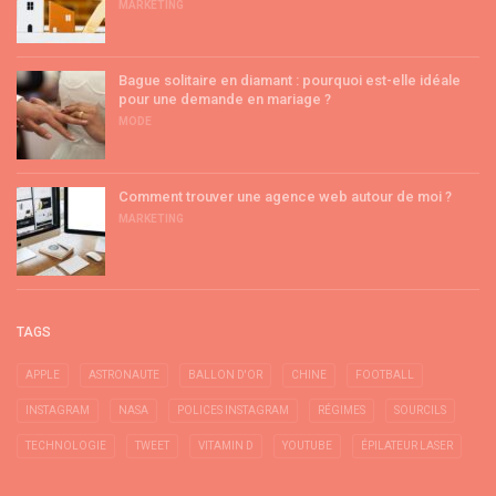
MARKETING
Bague solitaire en diamant : pourquoi est-elle idéale
pour une demande en mariage ?
MODE
Comment trouver une agence web autour de moi ?
MARKETING
TAGS
APPLE
ASTRONAUTE
BALLON D'OR
CHINE
FOOTBALL
INSTAGRAM
NASA
POLICES INSTAGRAM
RÉGIMES
SOURCILS
TECHNOLOGIE
TWEET
VITAMIN D
YOUTUBE
ÉPILATEUR LASER