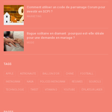
Comment utiliser un code de parrainage Corum pour
investir en SCPI ?
MARKETING
Bague solitaire en diamant : pourquoi est-elle idéale
pour une demande en mariage ?
MODE
TAGS
APPLE
ASTRONAUTE
BALLON D'OR
CHINE
FOOTBALL
INSTAGRAM
NASA
POLICES INSTAGRAM
RÉGIMES
SOURCILS
TECHNOLOGIE
TWEET
VITAMIN D
YOUTUBE
ÉPILATEUR LASER