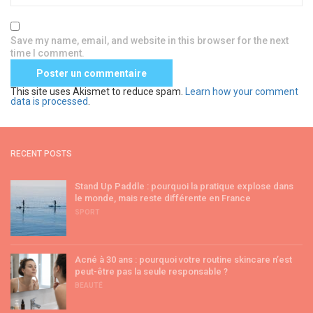
Save my name, email, and website in this browser for the next
time I comment.
This site uses Akismet to reduce spam.
Learn how your comment
data is processed
.
RECENT POSTS
Stand Up Paddle : pourquoi la pratique explose dans
le monde, mais reste différente en France
SPORT
Acné à 30 ans : pourquoi votre routine skincare n’est
peut-être pas la seule responsable ?
BEAUTÉ