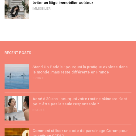
éviter un litige immobilier coûteux
IMMOBILIER
RECENT POSTS
Stand Up Paddle : pourquoi la pratique explose dans
le monde, mais reste différente en France
SPORT
Acné à 30 ans : pourquoi votre routine skincare n’est
peut-être pas la seule responsable ?
BEAUTÉ
Comment utiliser un code de parrainage Corum pour
investir en SCPI ?