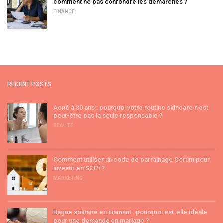
comment ne pas confondre les démarches ?
FINANCE
RECENT POSTS
Acné à 30 ans : pourquoi votre routine skincare n’est
peut-être pas la seule responsable ?
BEAUTÉ
Comment utiliser un code de parrainage Corum pour
investir en SCPI ?
MARKETING
Bague solitaire en diamant : pourquoi est-elle idéale
pour une demande en mariage ?