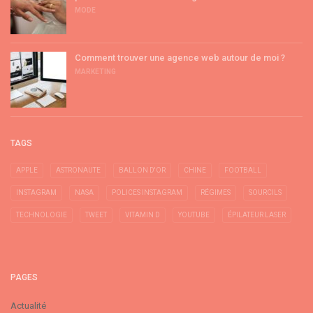
MODE
Comment trouver une agence web autour de moi ?
MARKETING
TAGS
APPLE
ASTRONAUTE
BALLON D'OR
CHINE
FOOTBALL
INSTAGRAM
NASA
POLICES INSTAGRAM
RÉGIMES
SOURCILS
TECHNOLOGIE
TWEET
VITAMIN D
YOUTUBE
ÉPILATEUR LASER
PAGES
Actualité