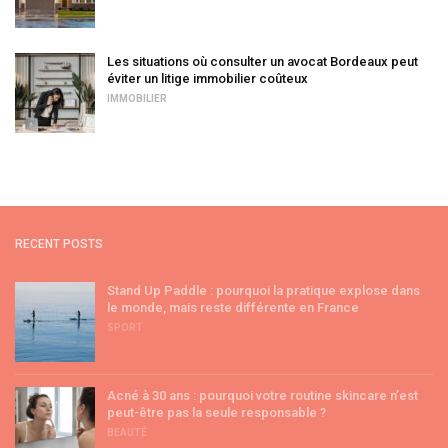
Les situations où consulter un avocat Bordeaux peut
éviter un litige immobilier coûteux
IMMOBILIER
RECENT POSTS
Stand Up Paddle : pourquoi la pratique explose dans
le monde, mais reste différente en France
SPORT
Acné à 30 ans : pourquoi votre routine skincare n’est
peut-être pas la seule responsable ?
BEAUTÉ