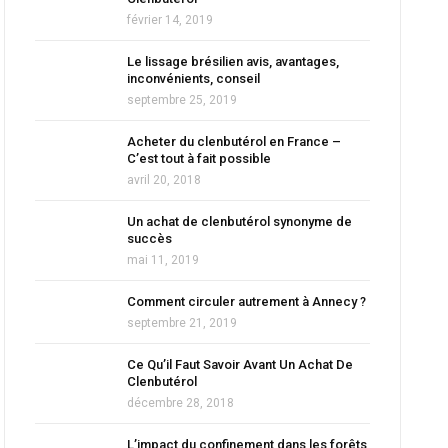
février 14, 2019
Le lissage brésilien avis, avantages,
inconvénients, conseil
septembre 25, 2019
Acheter du clenbutérol en France –
C’est tout à fait possible
avril 20, 2018
Un achat de clenbutérol synonyme de
succès
mai 11, 2019
Comment circuler autrement à Annecy ?
septembre 21, 2019
Ce Qu’il Faut Savoir Avant Un Achat De
Clenbutérol
décembre 28, 2018
L’impact du confinement dans les forêts