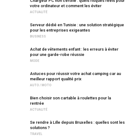
Chargeur PC non certifié : quels risques réels pour
votre ordinateur et comment les éviter
ACTUALITÉ
Serveur dédié en Tunisie : une solution stratégique
pour les entreprises exigeantes
BUSINESS
Achat de vêtements enfant : les erreurs à éviter
pour une garde-robe réussie
MODE
Astuces pour réussir votre achat camping car au
meilleur rapport qualité prix
AUTO / MOTO
Bien choisir son cartable à roulettes pour la
rentrée
ACTUALITÉ
Se rendre à Lille depuis Bruxelles : quelles sont les
solutions ?
TRAVEL