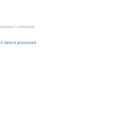
ext time I comment.
t data is processed
.