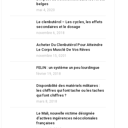
belges
mai 4, 2020
Le clenbutérol – Les cycles, les effets
secondaires et le dosage
novembre 6, 2018
Acheter Du Clenbutérol Pour Atteindre
Le Corps Musclé De Vos Rêves
novembre 15, 0201
FELIN : un système un peu lourdingue
février 19, 2018
Disponibilité des matériels militaires :
les chiffres qui font tache ou les taches
qui font chiffres ?
mars 8, 2018
Le Mali, nouvelle victime désignée
d’actives ingérences néocoloniales
françaises