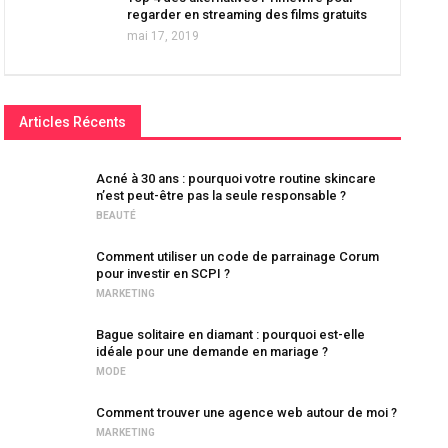
regarder en streaming des films gratuits
mai 17, 2019
Articles Récents
Acné à 30 ans : pourquoi votre routine skincare
n’est peut-être pas la seule responsable ?
BEAUTÉ
Comment utiliser un code de parrainage Corum
pour investir en SCPI ?
MARKETING
Bague solitaire en diamant : pourquoi est-elle
idéale pour une demande en mariage ?
MODE
Comment trouver une agence web autour de moi ?
MARKETING