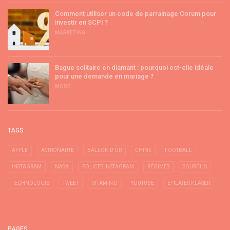
Comment utiliser un code de parrainage Corum pour
investir en SCPI ?
MARKETING
Bague solitaire en diamant : pourquoi est-elle idéale
pour une demande en mariage ?
MODE
TAGS
APPLE
ASTRONAUTE
BALLON D'OR
CHINE
FOOTBALL
INSTAGRAM
NASA
POLICES INSTAGRAM
RÉGIMES
SOURCILS
TECHNOLOGIE
TWEET
VITAMIN D
YOUTUBE
ÉPILATEUR LASER
PAGES