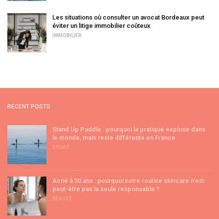
Les situations où consulter un avocat Bordeaux peut
éviter un litige immobilier coûteux
IMMOBILIER
RECENT POSTS
Stand Up Paddle : pourquoi la pratique explose dans
le monde, mais reste différente en France
SPORT
Acné à 30 ans : pourquoi votre routine skincare n’est
peut-être pas la seule responsable ?
BEAUTÉ