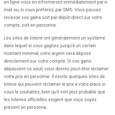
en ligne vous en informeront immédiatement par e-
mail ou, si vous préférez, par SMS. Vous pouvez
recevoir vos gains soit par dépôt direct sur votre
compte, soit en personne.
Les sites de loterie ont généralement un système
dans lequel si vous gagnez jusqu’à un certain
montant minimal, votre argent sera déposé
directement sur votre compte. Si vos gains
dépassent ce seuil, vous devrez peut-être réclamer
votre prix en personne. Il existe quelques sites de
loterie qui peuvent réclamer le prix à votre place si
vous le souhaitez, bien qu’il soit plus probable que
les loteries officielles exigent que vous soyez
présent en personne.