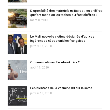
Disponibilité des matériels militaires : les chiffres
qui font tache ou les taches qui font chiffres ?
mars 8, 2018
Le Mali, nouvelle victime désignée d’actives
ingérences néocoloniales françaises
janvier 18, 2018
Comment utiliser Facebook Live ?
août 17, 2020
Les bienfaits de la Vitamine D3 sur la santé
janvier 18, 2018