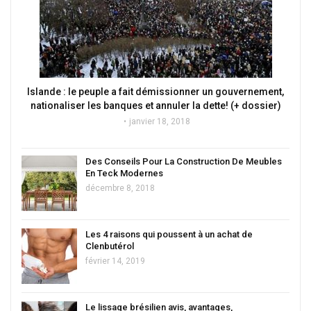
Islande : le peuple a fait démissionner un gouvernement,
nationaliser les banques et annuler la dette! (+ dossier)
janvier 18, 2018
Des Conseils Pour La Construction De Meubles
En Teck Modernes
décembre 8, 2018
Les 4 raisons qui poussent à un achat de
Clenbutérol
février 14, 2019
Le lissage brésilien avis, avantages,