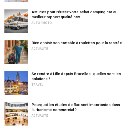
Astuces pour réussir votre achat camping car au
meilleur rapport qualité prix
AUTO / MOTO
Bien choisir son cartable à roulettes pour la rentrée
ACTUALITÉ
Se rendre à Lille depuis Bruxelles : quelles sont les
solutions ?
TRAVEL
Pourquoi les études de flux sont importantes dans
l’urbanisme commercial ?
ACTUALITÉ