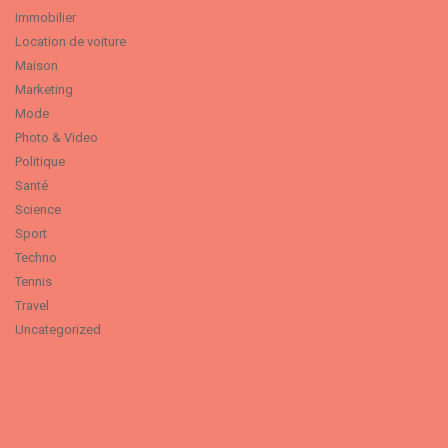
Immobilier
Location de voiture
Maison
Marketing
Mode
Photo & Video
Politique
Santé
Science
Sport
Techno
Tennis
Travel
Uncategorized