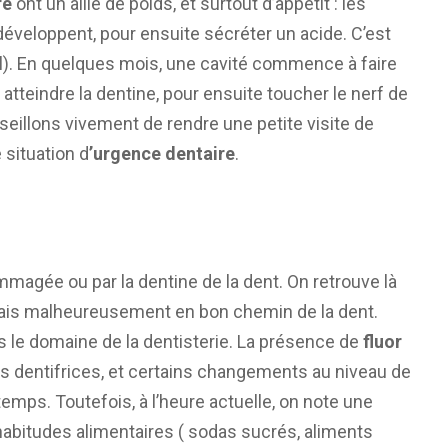
re
ont un allié de poids, et surtout d’appétit : les
 développent, pour ensuite sécréter un acide. C’est
ail). En quelques mois, une cavité commence à faire
atteindre la dentine, pour ensuite toucher le nerf de
seillons vivement de rendre une petite visite de
 situation d
’urgence dentaire
.
magée ou par la dentine de la dent. On retrouve là
 mais malheureusement en bon chemin de la dent.
s le domaine de la dentisterie. La présence de
fluor
s dentifrices, et certains changements au niveau de
gtemps. Toutefois, à l’heure actuelle, on note une
abitudes alimentaires ( sodas sucrés, aliments