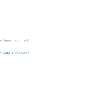
ext time I comment.
t data is processed
.