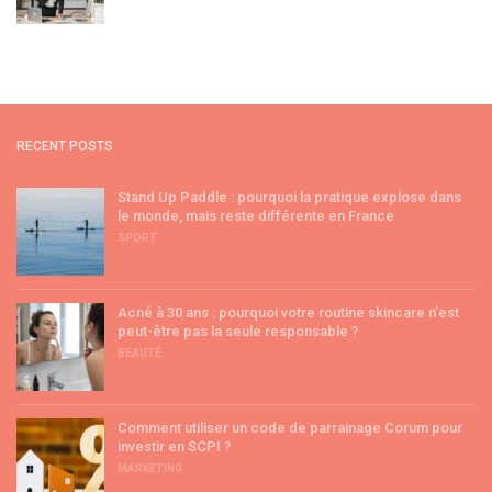
RECENT POSTS
Stand Up Paddle : pourquoi la pratique explose dans
le monde, mais reste différente en France
SPORT
Acné à 30 ans : pourquoi votre routine skincare n’est
peut-être pas la seule responsable ?
BEAUTÉ
Comment utiliser un code de parrainage Corum pour
investir en SCPI ?
MARKETING