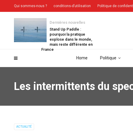
Qui sommes-nous ?
conditions-d’utilisation
Politique de confident
Dernières nouvelles
Stand Up Paddle :
pourquoi la pratique
explose dans le monde,
mais reste différente en
France
Home
Politique
Les intermittents du spect
ACTUALITÉ