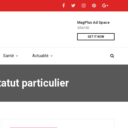
MagPlus Ad Space
320x100
GET IT NOW
Santé
Actualité
atut particulier