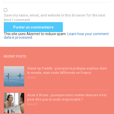
Save my name, email, and website in this browser for the next
time I comment.
This site uses Akismet to reduce spam.
Learn how your comment
data is processed
.
RECENT POSTS
Stand Up Paddle : pourquoi la pratique explose dans
le monde, mais reste différente en France
SPORT
Acné à 30 ans : pourquoi votre routine skincare n’est
peut-être pas la seule responsable ?
BEAUTÉ