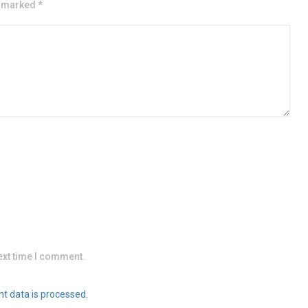
e marked *
ext time I comment.
t data is processed
.