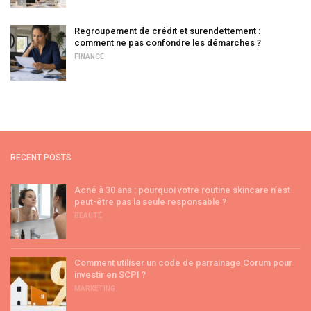
Regroupement de crédit et surendettement :
comment ne pas confondre les démarches ?
FINANCE
RECENT POSTS
Acné à 30 ans : pourquoi votre routine skincare n’est
peut-être pas la seule responsable ?
BEAUTÉ
Comment utiliser un code de parrainage Corum pour
investir en SCPI ?
MARKETING