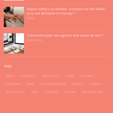
Bague solitaire en diamant : pourquoi est-elle idéale
pour une demande en mariage ?
MODE
Comment trouver une agence web autour de moi ?
MARKETING
TAGS
APPLE
ASTRONAUTE
BALLON D'OR
CHINE
FOOTBALL
INSTAGRAM
NASA
POLICES INSTAGRAM
RÉGIMES
SOURCILS
TECHNOLOGIE
TWEET
VITAMIN D
YOUTUBE
ÉPILATEUR LASER