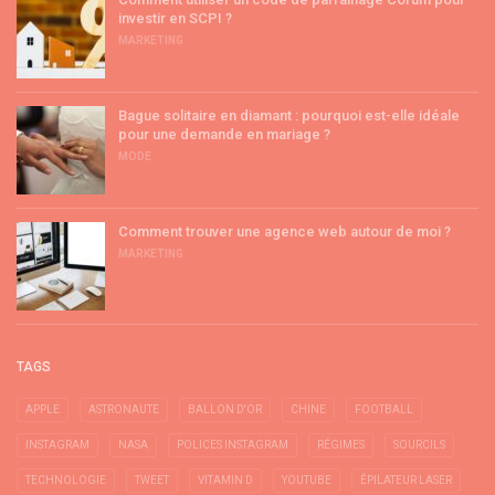
investir en SCPI ?
MARKETING
Bague solitaire en diamant : pourquoi est-elle idéale
pour une demande en mariage ?
MODE
Comment trouver une agence web autour de moi ?
MARKETING
TAGS
APPLE
ASTRONAUTE
BALLON D'OR
CHINE
FOOTBALL
INSTAGRAM
NASA
POLICES INSTAGRAM
RÉGIMES
SOURCILS
TECHNOLOGIE
TWEET
VITAMIN D
YOUTUBE
ÉPILATEUR LASER