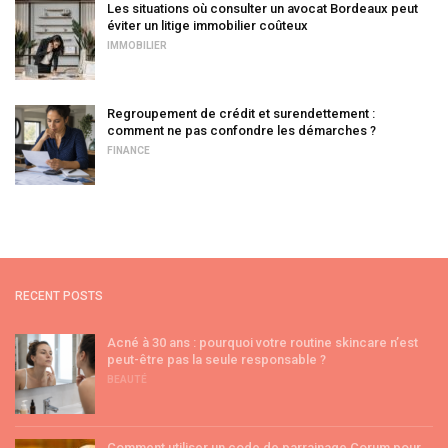
Les situations où consulter un avocat Bordeaux peut
éviter un litige immobilier coûteux
IMMOBILIER
Regroupement de crédit et surendettement :
comment ne pas confondre les démarches ?
FINANCE
RECENT POSTS
Acné à 30 ans : pourquoi votre routine skincare n’est
peut-être pas la seule responsable ?
BEAUTÉ
Comment utiliser un code de parrainage Corum pour