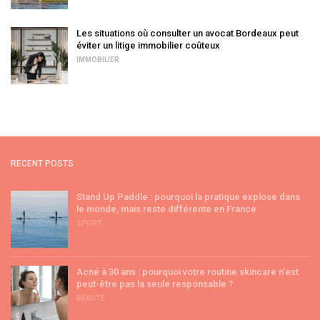
Les situations où consulter un avocat Bordeaux peut
éviter un litige immobilier coûteux
IMMOBILIER
RECENT POSTS
Stand Up Paddle : pourquoi la pratique explose dans
le monde, mais reste différente en France
SPORT
Acné à 30 ans : pourquoi votre routine skincare n’est
peut-être pas la seule responsable ?
BEAUTÉ