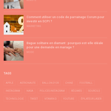
BEAUTÉ
Comment utiliser un code de parrainage Corum pour
investir en SCPI ?
MARKETING
Bague solitaire en diamant : pourquoi est-elle idéale
pour une demande en mariage ?
MODE
TAGS
APPLE
ASTRONAUTE
BALLON D'OR
CHINE
FOOTBALL
INSTAGRAM
NASA
POLICES INSTAGRAM
RÉGIMES
SOURCILS
TECHNOLOGIE
TWEET
VITAMIN D
YOUTUBE
ÉPILATEUR LASER