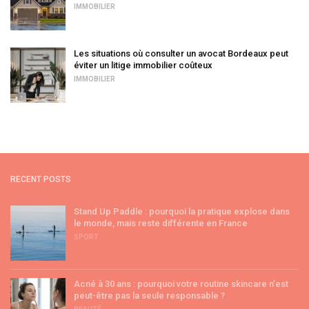
IMMOBILIER
Les situations où consulter un avocat Bordeaux peut
éviter un litige immobilier coûteux
IMMOBILIER
RECENT POSTS
Stand Up Paddle : pourquoi la pratique explose dans
le monde, mais reste différente en France
SPORT
Acné à 30 ans : pourquoi votre routine skincare n’est
peut-être pas la seule responsable ?