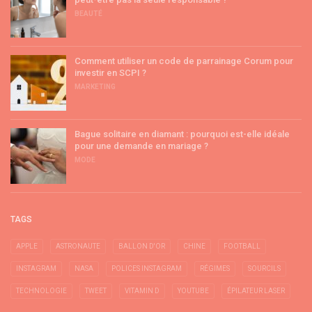
BEAUTÉ
Comment utiliser un code de parrainage Corum pour
investir en SCPI ?
MARKETING
Bague solitaire en diamant : pourquoi est-elle idéale
pour une demande en mariage ?
MODE
TAGS
APPLE
ASTRONAUTE
BALLON D'OR
CHINE
FOOTBALL
INSTAGRAM
NASA
POLICES INSTAGRAM
RÉGIMES
SOURCILS
TECHNOLOGIE
TWEET
VITAMIN D
YOUTUBE
ÉPILATEUR LASER