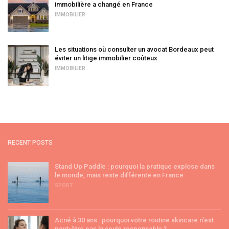
immobilière a changé en France
IMMOBILIER
Les situations où consulter un avocat Bordeaux peut
éviter un litige immobilier coûteux
IMMOBILIER
RECENT POSTS
Stand Up Paddle : pourquoi la pratique explose dans
le monde, mais reste différente en France
SPORT
Acné à 30 ans : pourquoi votre routine skincare n’est
peut-être pas la seule responsable ?