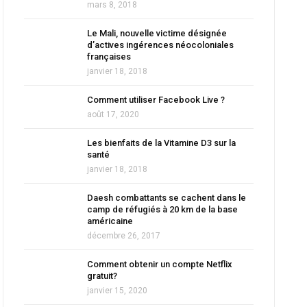
mars 8, 2018
Le Mali, nouvelle victime désignée
d’actives ingérences néocoloniales
françaises
janvier 18, 2018
Comment utiliser Facebook Live ?
août 17, 2020
Les bienfaits de la Vitamine D3 sur la
santé
janvier 18, 2018
Daesh combattants se cachent dans le
camp de réfugiés à 20 km de la base
américaine
décembre 26, 2017
Comment obtenir un compte Netflix
gratuit?
janvier 15, 2020