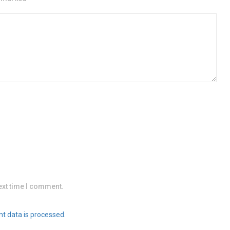
ext time I comment.
t data is processed
.