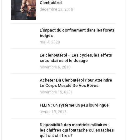
Clenbutérol
décembre 28, 2018
L’impact du confinement dans les forêts
belges
mai 4, 2020
Le clenbutérol – Les cycles, les effets
secondaires et le dosage
novembre 6, 2018
Acheter Du Clenbutérol Pour Atteindre
Le Corps Musclé De Vos Rêves
novembre 15, 0201
FELIN : un système un peu lourdingue
février 19, 2018
Disponibilité des matériels militaires :
les chiffres qui font tache ou les taches
qui font chiffres ?