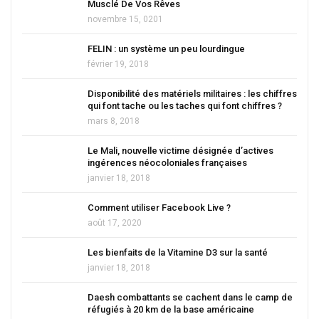
Musclé De Vos Rêves
novembre 15, 0201
FELIN : un système un peu lourdingue
février 19, 2018
Disponibilité des matériels militaires : les chiffres
qui font tache ou les taches qui font chiffres ?
mars 8, 2018
Le Mali, nouvelle victime désignée d’actives
ingérences néocoloniales françaises
janvier 18, 2018
Comment utiliser Facebook Live ?
août 17, 2020
Les bienfaits de la Vitamine D3 sur la santé
janvier 18, 2018
Daesh combattants se cachent dans le camp de
réfugiés à 20 km de la base américaine