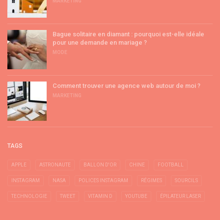
MARKETING
Bague solitaire en diamant : pourquoi est-elle idéale
pour une demande en mariage ?
MODE
Comment trouver une agence web autour de moi ?
MARKETING
TAGS
APPLE
ASTRONAUTE
BALLON D'OR
CHINE
FOOTBALL
INSTAGRAM
NASA
POLICES INSTAGRAM
RÉGIMES
SOURCILS
TECHNOLOGIE
TWEET
VITAMIN D
YOUTUBE
ÉPILATEUR LASER