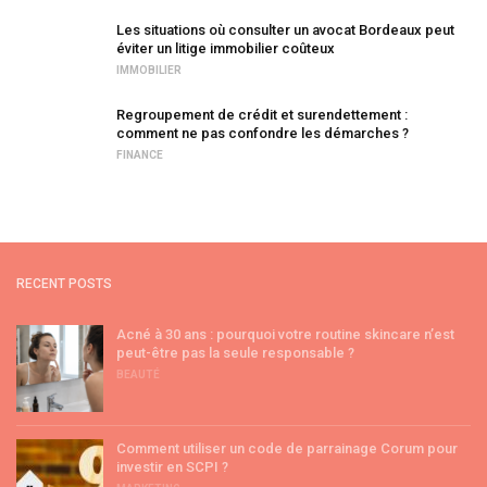
Les situations où consulter un avocat Bordeaux peut
éviter un litige immobilier coûteux
IMMOBILIER
Regroupement de crédit et surendettement :
comment ne pas confondre les démarches ?
FINANCE
RECENT POSTS
Acné à 30 ans : pourquoi votre routine skincare n’est
peut-être pas la seule responsable ?
BEAUTÉ
Comment utiliser un code de parrainage Corum pour
investir en SCPI ?