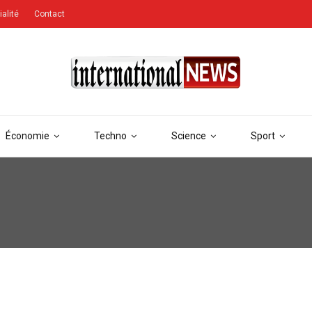
ialité
Contact
Économie
Techno
Science
Sport