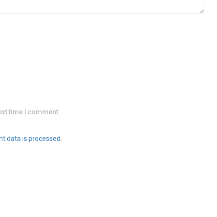
ext time I comment.
t data is processed
.