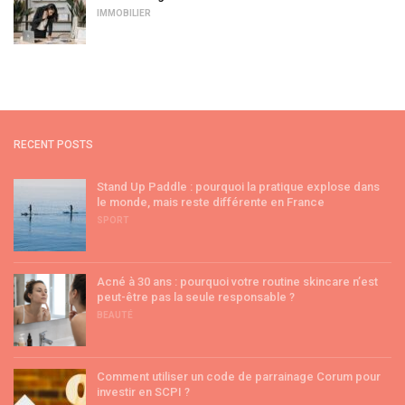
IMMOBILIER
RECENT POSTS
Stand Up Paddle : pourquoi la pratique explose dans
le monde, mais reste différente en France
SPORT
Acné à 30 ans : pourquoi votre routine skincare n’est
peut-être pas la seule responsable ?
BEAUTÉ
Comment utiliser un code de parrainage Corum pour
investir en SCPI ?