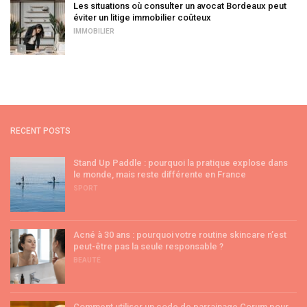
Les situations où consulter un avocat Bordeaux peut
éviter un litige immobilier coûteux
IMMOBILIER
RECENT POSTS
Stand Up Paddle : pourquoi la pratique explose dans
le monde, mais reste différente en France
SPORT
Acné à 30 ans : pourquoi votre routine skincare n’est
peut-être pas la seule responsable ?
BEAUTÉ
Comment utiliser un code de parrainage Corum pour