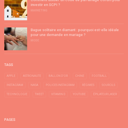
investir en SCPI ?
MARKETING
Bague solitaire en diamant : pourquoi est-elle idéale
pour une demande en mariage ?
MODE
TAGS
APPLE
ASTRONAUTE
BALLON D'OR
CHINE
FOOTBALL
INSTAGRAM
NASA
POLICES INSTAGRAM
RÉGIMES
SOURCILS
TECHNOLOGIE
TWEET
VITAMIN D
YOUTUBE
ÉPILATEUR LASER
PAGES