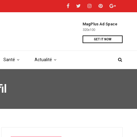
MagPlus Ad Space
320x100
GET IT NOW
Santé
Actualité
il