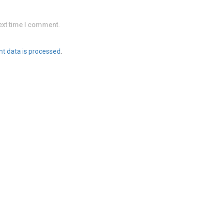
ext time I comment.
t data is processed
.