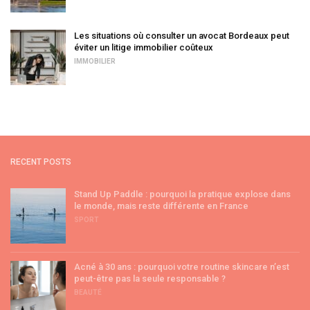
Les situations où consulter un avocat Bordeaux peut
éviter un litige immobilier coûteux
IMMOBILIER
RECENT POSTS
Stand Up Paddle : pourquoi la pratique explose dans
le monde, mais reste différente en France
SPORT
Acné à 30 ans : pourquoi votre routine skincare n’est
peut-être pas la seule responsable ?
BEAUTÉ