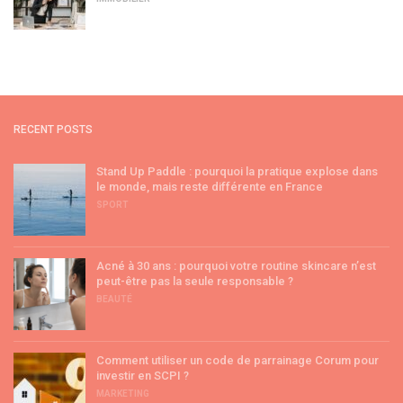
RECENT POSTS
Stand Up Paddle : pourquoi la pratique explose dans
le monde, mais reste différente en France
SPORT
Acné à 30 ans : pourquoi votre routine skincare n’est
peut-être pas la seule responsable ?
BEAUTÉ
Comment utiliser un code de parrainage Corum pour
investir en SCPI ?
MARKETING