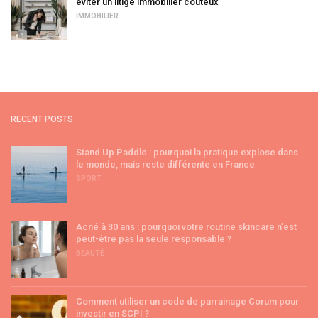
éviter un litige immobilier coûteux
IMMOBILIER
RECENT POSTS
Stand Up Paddle : pourquoi la pratique explose dans
le monde, mais reste différente en France
SPORT
Acné à 30 ans : pourquoi votre routine skincare n’est
peut-être pas la seule responsable ?
BEAUTÉ
Comment utiliser un code de parrainage Corum pour
investir en SCPI ?