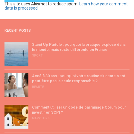
This site uses Akismet to reduce spam.
Learn how your comment
data is processed
.
RECENT POSTS
Stand Up Paddle : pourquoi la pratique explose dans
le monde, mais reste différente en France
SPORT
Acné à 30 ans : pourquoi votre routine skincare n’est
peut-être pas la seule responsable ?
BEAUTÉ
Comment utiliser un code de parrainage Corum pour
investir en SCPI ?
MARKETING