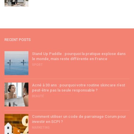
RECENT POSTS
Stand Up Paddle : pourquoi la pratique explose dans
le monde, mais reste différente en France
SPORT
Acné à 30 ans : pourquoi votre routine skincare n’est
peut-être pas la seule responsable ?
BEAUTÉ
Comment utiliser un code de parrainage Corum pour
investir en SCPI ?
MARKETING