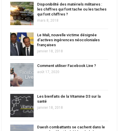
Disponibilité des matériels militaires :
les chiffres qui font tache ou les taches
qui font chiffres ?
mars 8, 2018
Le Mali, nouvelle victime désignée
d’actives ingérences néocoloniales
françaises
janvier 18, 2018
Comment utiliser Facebook Live ?
août 17, 2020
Les bienfaits de la Vitamine D3 sur la
santé
janvier 18, 2018
Daesh combattants se cachent dans le