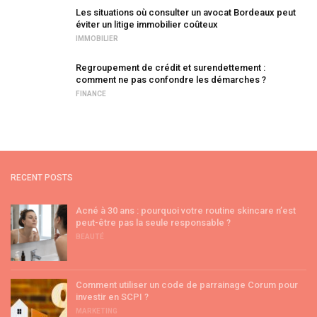
Les situations où consulter un avocat Bordeaux peut
éviter un litige immobilier coûteux
IMMOBILIER
Regroupement de crédit et surendettement :
comment ne pas confondre les démarches ?
FINANCE
RECENT POSTS
Acné à 30 ans : pourquoi votre routine skincare n’est
peut-être pas la seule responsable ?
BEAUTÉ
Comment utiliser un code de parrainage Corum pour
investir en SCPI ?
MARKETING