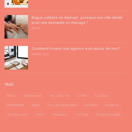
Bague solitaire en diamant : pourquoi est-elle idéale
pour une demande en mariage ?
MODE
Comment trouver une agence web autour de moi ?
MARKETING
TAGS
APPLE
ASTRONAUTE
BALLON D'OR
CHINE
FOOTBALL
INSTAGRAM
NASA
POLICES INSTAGRAM
RÉGIMES
SOURCILS
TECHNOLOGIE
TWEET
VITAMIN D
YOUTUBE
ÉPILATEUR LASER