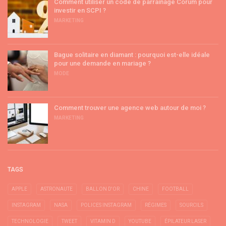
Comment utiliser un code de parrainage Corum pour
investir en SCPI ?
MARKETING
Bague solitaire en diamant : pourquoi est-elle idéale
pour une demande en mariage ?
MODE
Comment trouver une agence web autour de moi ?
MARKETING
TAGS
APPLE
ASTRONAUTE
BALLON D'OR
CHINE
FOOTBALL
INSTAGRAM
NASA
POLICES INSTAGRAM
RÉGIMES
SOURCILS
TECHNOLOGIE
TWEET
VITAMIN D
YOUTUBE
ÉPILATEUR LASER