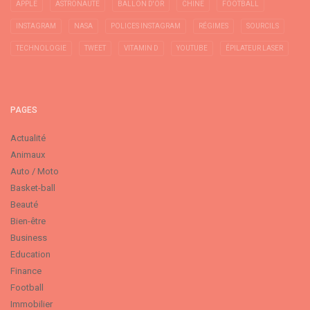
APPLE
ASTRONAUTE
BALLON D'OR
CHINE
FOOTBALL
INSTAGRAM
NASA
POLICES INSTAGRAM
RÉGIMES
SOURCILS
TECHNOLOGIE
TWEET
VITAMIN D
YOUTUBE
ÉPILATEUR LASER
PAGES
Actualité
Animaux
Auto / Moto
Basket-ball
Beauté
Bien-être
Business
Education
Finance
Football
Immobilier