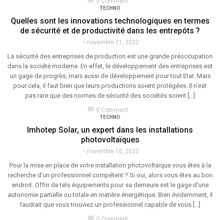
chat_bubble
0 Comment
TECHNO
Quelles sont les innovations technologiques en termes
de sécurité et de productivité dans les entrepôts ?
novembre 11, 2022
La sécurité des entreprises de production est une grande préoccupation
dans la société moderne. En effet, le développement des entreprises est
un gage de progrès, mais aussi de développement pour tout Etat. Mais
pour cela, il faut bien que leurs productions soient protégées. Il n’est
pas rare que des normes de sécurité des sociétés soient […]
chat_bubble
0 Comment
TECHNO
Imhotep Solar, un expert dans les installations
photovoltaïques
novembre 10, 2022
Pour la mise en place de votre installation photovoltaïque vous êtes à la
recherche d’un professionnel compétent ? Si oui, alors vous êtes au bon
endroit. Offrir de tels équipements pour sa demeure est le gage d’une
autonomie partielle ou totale en matière énergétique. Bien évidemment, il
faudrait que vous trouviez un professionnel capable de vous […]
chat_bubble
0 Comment