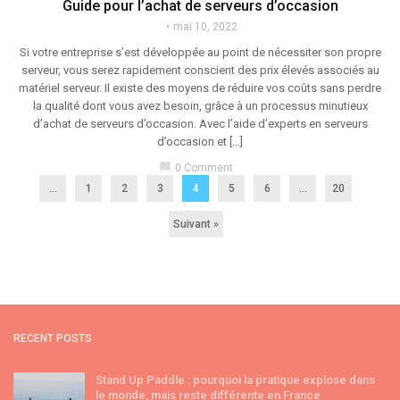
Guide pour l’achat de serveurs d’occasion
mai 10, 2022
Si votre entreprise s’est développée au point de nécessiter son propre
serveur, vous serez rapidement conscient des prix élevés associés au
matériel serveur. Il existe des moyens de réduire vos coûts sans perdre
la qualité dont vous avez besoin, grâce à un processus minutieux
d’achat de serveurs d’occasion. Avec l’aide d’experts en serveurs
d’occasion et […]
chat_bubble
0 Comment
...
1
2
3
4
5
6
…
20
Suivant »
RECENT POSTS
Stand Up Paddle : pourquoi la pratique explose dans
le monde, mais reste différente en France