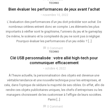
TECHNO
Bien évaluer les performances de jeux avant l’achat
novembre 10, 2022
L’évaluation des performances d’un jeu doit précéder son achat. De
nombreux critères entrent donc en compte. Les éléments les plus
importants à vérifier sont le graphisme, l’univers du jeu et le gameplay.
De même, le scénario et la complexité du jeu ne sont pas à négliger.
Pourquoi évaluer les performances d’un jeu vidéo ? […]
chat_bubble
0 Comment
TECHNO
Clé USB personnalisée : votre allié high-tech pour
communiquer efficacement
octobre 4, 2022
À l’heure actuelle, la personnalisation des objets est devenue une
véritable tendance et une nouvelle technique pour les entreprises, et
cela, dans l’optique de séduire la majorité de ses cibles. En effet, afin de
rendre ces objets publicitaires uniques, les chefs d’entreprises ou les
managers choisissent de les customiser à l’effigie de leurs sociétes.
Parmi […]
chat_bubble
0 Comment