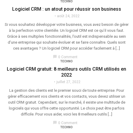
TECHNO
Logiciel CRM : un atout pour réussir son business
août 24, 2022
Si vous souhaitez développer votre business, vous avez besoin de gérer
à la perfection votre clientèle. Un logiciel CRM est ce qu’il vous faut.
Grâce à ses multiples fonctionnalités, l’outil est indispensable au sein
d’une entreprise qui souhaite évoluer et se faire connaître. Quels sont
ces avantages ? Un logiciel CRM pour accéder facilement à […]
chat_bubble
0 Comment
TECHNO
Logiciel CRM gratuit: 8 meilleurs outils CRM utilisés en
2022
juillet 27, 2022
La gestion des clients est le premier souci de toute entreprise. Pour
gérer efficacement vos clients et vos contacts, vous devez utiliser un
outil CRM gratuit. Cependant, sur le marché, il existe une multitude de
logiciels qui vous offre cette opportunité. Le choix peut être parfois
difficile. Pour vous aider, voici les 8 meilleurs outils […]
chat_bubble
0 Comment
TECHNO