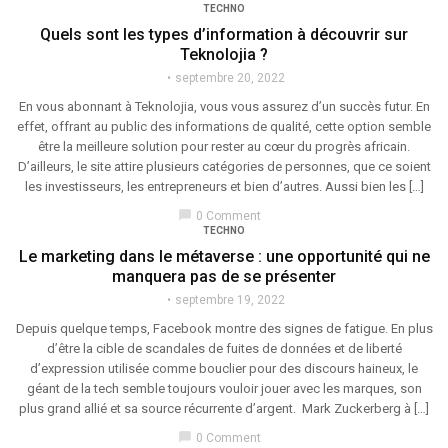
TECHNO
Quels sont les types d’information à découvrir sur
Teknolojia ?
septembre 20, 2022
En vous abonnant à Teknolojia, vous vous assurez d’un succès futur. En
effet, offrant au public des informations de qualité, cette option semble
être la meilleure solution pour rester au cœur du progrès africain.
D’ailleurs, le site attire plusieurs catégories de personnes, que ce soient
les investisseurs, les entrepreneurs et bien d’autres. Aussi bien les […]
chat_bubble
0 Comment
TECHNO
Le marketing dans le métaverse : une opportunité qui ne
manquera pas de se présenter
septembre 19, 2022
Depuis quelque temps, Facebook montre des signes de fatigue. En plus
d’être la cible de scandales de fuites de données et de liberté
d’expression utilisée comme bouclier pour des discours haineux, le
géant de la tech semble toujours vouloir jouer avec les marques, son
plus grand allié et sa source récurrente d’argent. Mark Zuckerberg à […]
chat_bubble
0 Comment