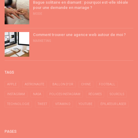
Bague solitaire en diamant : pourquoi est-elle idéale
pour une demande en mariage ?
MODE
Comment trouver une agence web autour de moi ?
MARKETING
TAGS
APPLE
ASTRONAUTE
BALLON D'OR
CHINE
FOOTBALL
INSTAGRAM
NASA
POLICES INSTAGRAM
RÉGIMES
SOURCILS
TECHNOLOGIE
TWEET
VITAMIN D
YOUTUBE
ÉPILATEUR LASER
PAGES