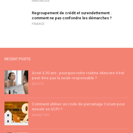
IMMOBILIER
Regroupement de crédit et surendettement :
comment ne pas confondre les démarches ?
FINANCE
RECENT POSTS
Acné à 30 ans : pourquoi votre routine skincare n’est
peut-être pas la seule responsable ?
BEAUTÉ
Comment utiliser un code de parrainage Corum pour
investir en SCPI ?
MARKETING