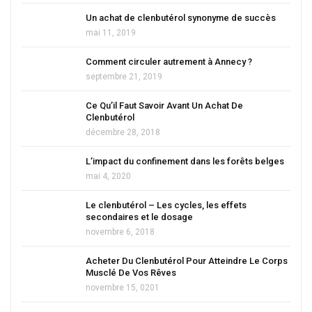
Un achat de clenbutérol synonyme de succès
mai 11, 2019
Comment circuler autrement à Annecy ?
septembre 21, 2019
Ce Qu’il Faut Savoir Avant Un Achat De
Clenbutérol
décembre 28, 2018
L’impact du confinement dans les forêts belges
mai 4, 2020
Le clenbutérol – Les cycles, les effets
secondaires et le dosage
novembre 6, 2018
Acheter Du Clenbutérol Pour Atteindre Le Corps
Musclé De Vos Rêves
novembre 15, 0201